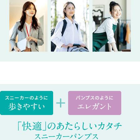
ン
ソ
ー
ル