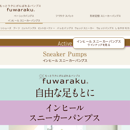
01
軽
量
ク
ッ
ベーシックパンプス
フワラク スパット
形状記憶 スニーカーパンプス
シ
インヒール スニーカーパンプス
ョ
ン
シンシューズ
ブーツ
ニットパンプス
ビットローファー
バレエパンプス
ウェッジスニーカー
ウェッジパンプス
しなやかモカ
ソ
ー
ル
02
インヒール スニーカーパンプス
Active
ス
ラインナップを見る
タ
イ
ル
ア
インヒール スニーカーパンプス
ッ
プ
イ
ン
ヒ
ー
ル
03
中
足
骨
を
サ
ポ
ー
ト
高
機
能
イ