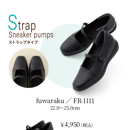
fuwaraku
／
FR-1111
22.0〜25.0cm
4,950
￥
（税込）