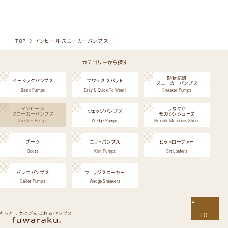
TOP
インヒール スニーカーパンプス
カテゴリーから探す
形状記憶
ベーシックパンプス
フワラク スパット
スニーカーパンプス
Basic Pumps
Easy & Quick To Wear!
Sneaker Pumps
インヒール
しなやか
ウェッジパンプス
スニーカーパンプス
モカシンシューズ
Sneaker Pumps
Wedge Pumps
Flexible Moccasin Shoes
ブーツ
ニットパンプス
ビットローファー
Boots
Knit Pumps
Bit Loafers
バレエパンプス
ウェッジスニーカー
Ballet Pumps
Wedge Sneakers
TOP