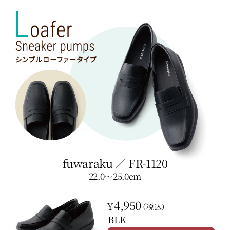
fuwaraku
／
FR-1120
22.0〜25.0cm
4,950
￥
（税込）
BLK